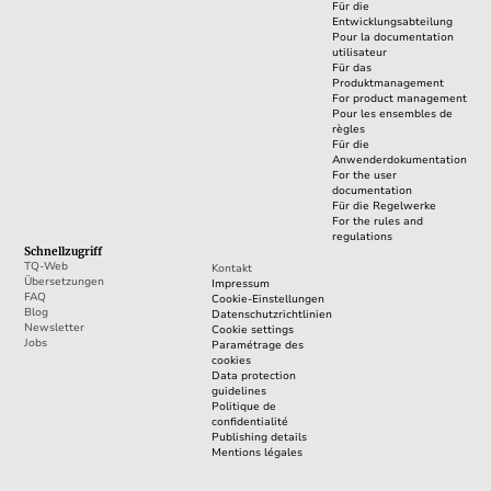
Für die
Entwicklungsabteilung
Pour la documentation
utilisateur
Für das
Produktmanagement
For product management
Pour les ensembles de
règles
Für die
Anwenderdokumentation
For the user
documentation
Für die Regelwerke
For the rules and
regulations
Schnellzugriff
TQ-Web
Kontakt
Übersetzungen
Impressum
FAQ
Cookie-Einstellungen
Blog
Datenschutzrichtlinien
Newsletter
Cookie settings
Jobs
Paramétrage des
cookies
Data protection
guidelines
Politique de
confidentialité
Publishing details
Mentions légales