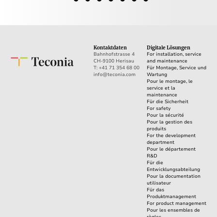
Kontaktdaten
Digitale Lösungen
Bahnhofstrasse 4
For installation, service
CH-9100 Herisau
and maintenance
T: +41 71 354 68 00
Für Montage, Service und
info@teconia.com
Wartung
Pour le montage, le
service et la
maintenance
Für die Sicherheit
For safety
Pour la sécurité
Pour la gestion des
produits
For the development
department
Pour le département
R&D
Für die
Entwicklungsabteilung
Pour la documentation
utilisateur
Für das
Produktmanagement
For product management
Pour les ensembles de