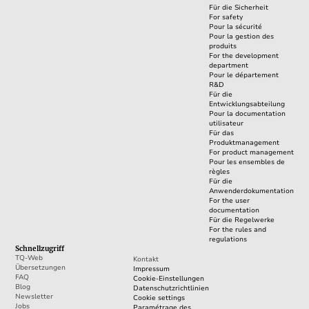
Für die Sicherheit
For safety
Pour la sécurité
Pour la gestion des
produits
For the development
department
Pour le département
R&D
Für die
Entwicklungsabteilung
Pour la documentation
utilisateur
Für das
Produktmanagement
For product management
Pour les ensembles de
règles
Für die
Anwenderdokumentation
For the user
documentation
Für die Regelwerke
For the rules and
regulations
Schnellzugriff
TQ-Web
Kontakt
Übersetzungen
Impressum
FAQ
Cookie-Einstellungen
Blog
Datenschutzrichtlinien
Newsletter
Cookie settings
Jobs
Paramétrage des