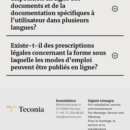
documents et de la
documentation spécifiques à
l'utilisateur dans plusieurs
langues?
Existe-t-il des prescriptions
légales concernant la forme sous
laquelle les modes d'emploi
peuvent être publiés en ligne?
Kontaktdaten
Digitale Lösungen
Bahnhofstrasse 4
For installation, service
CH-9100 Herisau
and maintenance
T: +41 71 354 68 00
Für Montage, Service und
info@teconia.com
Wartung
Pour le montage, le
service et la
maintenance