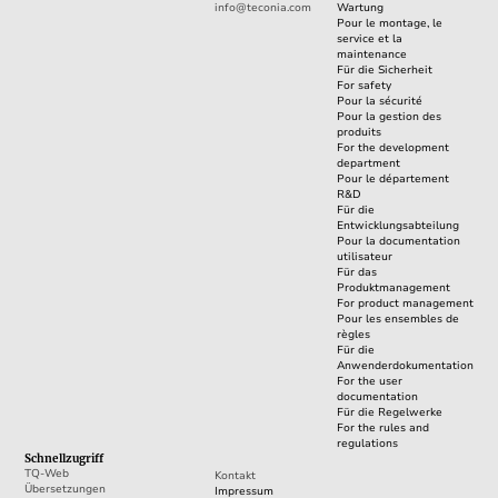
info@teconia.com
Wartung
Pour le montage, le
service et la
maintenance
Für die Sicherheit
For safety
Pour la sécurité
Pour la gestion des
produits
For the development
department
Pour le département
R&D
Für die
Entwicklungsabteilung
Pour la documentation
utilisateur
Für das
Produktmanagement
For product management
Pour les ensembles de
règles
Für die
Anwenderdokumentation
For the user
documentation
Für die Regelwerke
For the rules and
regulations
Schnellzugriff
TQ-Web
Kontakt
Übersetzungen
Impressum