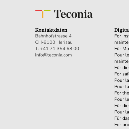
Kontaktdaten
Digit
Bahnhofstrasse 4
For ins
CH-9100 Herisau
mainte
T: +41 71 354 68 00
Für Mo
info@teconia.com
Pour le
mainte
Für die
For saf
Pour la
Pour la
For th
Pour l
Für di
Pour l
Für da
For pr