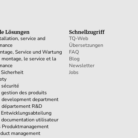
ale Lösungen
Schnellzugriff
tallation, service and
TQ-Web
nance
Übersetzungen
ntage, Service und Wartung
FAQ
 montage, le service et la
Blog
nance
Newsletter
 Sicherheit
Jobs
ety
 sécurité
 gestion des produits
e development department
e département R&D
e Entwicklungsabteilung
a documentation utilisateur
s Produktmanagement
oduct management